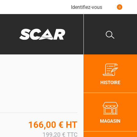
Identifiez-vous
0
HISTOIRE
MAGASIN
166,00
€
HT
199,20
€
TTC