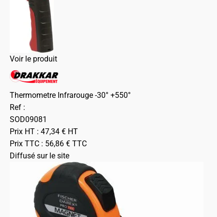
Voir le produit
Thermometre Infrarouge -30° +550°
Ref :
SOD09081
Prix HT :
47,34
€
HT
Prix TTC :
56,86
€
TTC
Diffusé sur le site