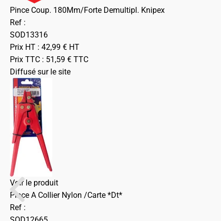
Pince Coup. 180Mm/Forte Demultipl. Knipex
Ref :
SOD13316
Prix HT :
42,99
€
HT
Prix TTC :
51,59
€
TTC
Diffusé sur le site
Voir le produit
Pince A Collier Nylon /Carte *Dt*
Ref :
SOD12665