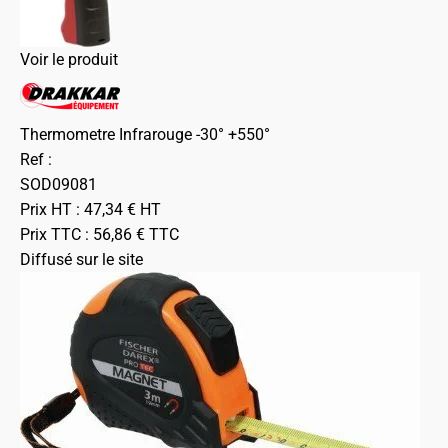
Voir le produit
Thermometre Infrarouge -30° +550°
Ref :
SOD09081
Prix HT :
47,34
€
HT
Prix TTC :
56,86
€
TTC
Diffusé sur le site