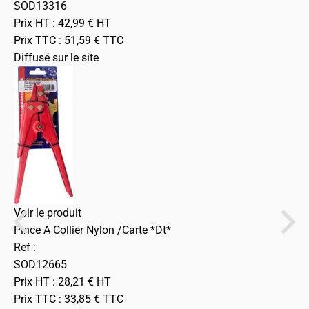
SOD13316
Prix HT :
42,99
€
HT
Prix TTC :
51,59
€
TTC
Diffusé sur le site
Voir le produit
Pince A Collier Nylon /Carte *Dt*
Ref :
SOD12665
Prix HT :
28,21
€
HT
Prix TTC :
33,85
€
TTC