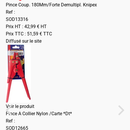
Pince Coup. 180Mm/Forte Demultipl. Knipex
Ref :
SOD13316
Prix HT :
42,99
€
HT
Prix TTC :
51,59
€
TTC
Diffusé sur le site
Voir le produit
Pince A Collier Nylon /Carte *Dt*
Ref :
SOD12665