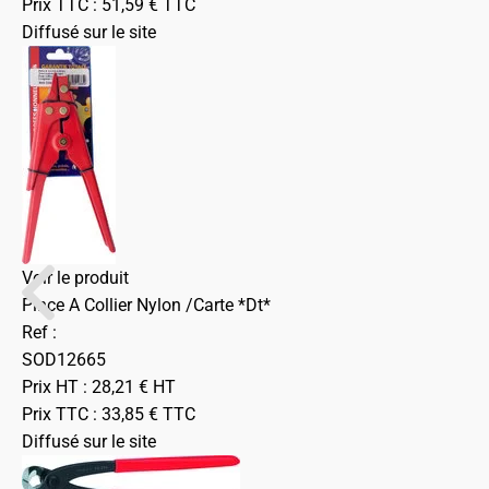
Prix TTC :
51,59
€
TTC
Diffusé sur le site
Voir le produit
Pince A Collier Nylon /Carte *Dt*
Ref :
SOD12665
Prix HT :
28,21
€
HT
Prix TTC :
33,85
€
TTC
Diffusé sur le site