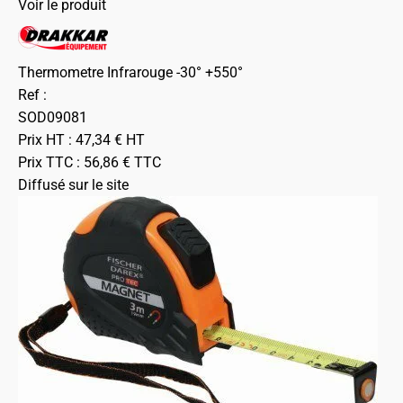
Voir le produit
Thermometre Infrarouge -30° +550°
Ref :
SOD09081
Prix HT :
47,34
€
HT
Prix TTC :
56,86
€
TTC
Diffusé sur le site