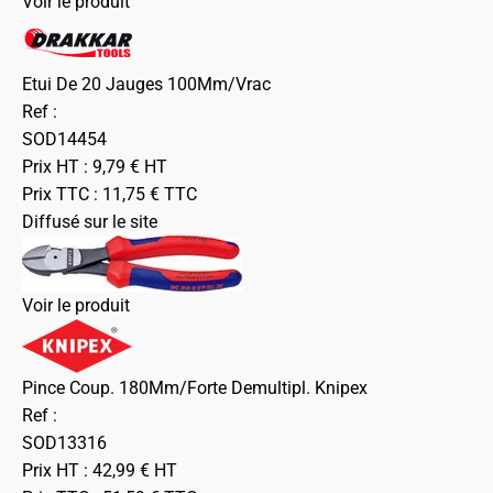
Voir le produit
Etui De 20 Jauges 100Mm/Vrac
Ref :
SOD14454
Prix HT :
9,79
€
HT
Prix TTC :
11,75
€
TTC
Diffusé sur le site
Voir le produit
Pince Coup. 180Mm/Forte Demultipl. Knipex
Ref :
SOD13316
Prix HT :
42,99
€
HT