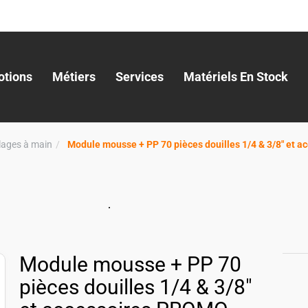
tions
Métiers
Services
Matériels En Stock
llages à main
Module mousse + PP 70 pièces douilles 1/4 & 3/8" et 
Module mousse + PP 70
pièces douilles 1/4 & 3/8"