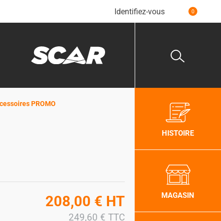
Identifiez-vous
0
accessoires PROMO
HISTOIRE
MAGASIN
208,00
€
HT
249,60
€
TTC