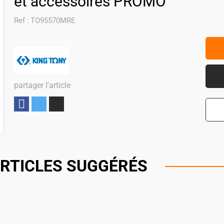
et accessoires PROMO
Ref :
TO95570MRE
partager l'article
Partager
RTICLES SUGGÉRÉS