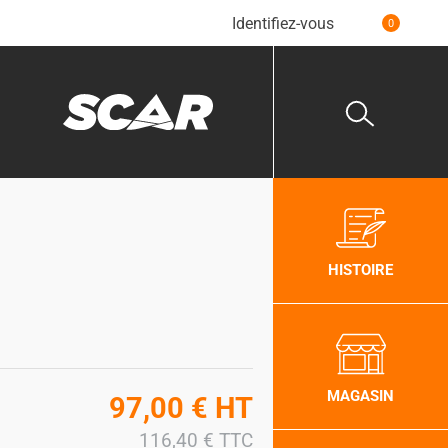
Identifiez-vous
0
HISTOIRE
MAGASIN
97,00
€
HT
116,40
€
TTC