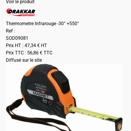
Voir le produit
Thermometre Infrarouge -30° +550°
Ref :
SOD09081
Prix HT :
47,34
€
HT
Prix TTC :
56,86
€
TTC
Diffusé sur le site