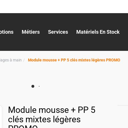
tions
Métiers
Services
Matériels En Stock
llages à main
Module mousse + PP 5 clés mixtes légères PROMO
Module mousse + PP 5
clés mixtes légères