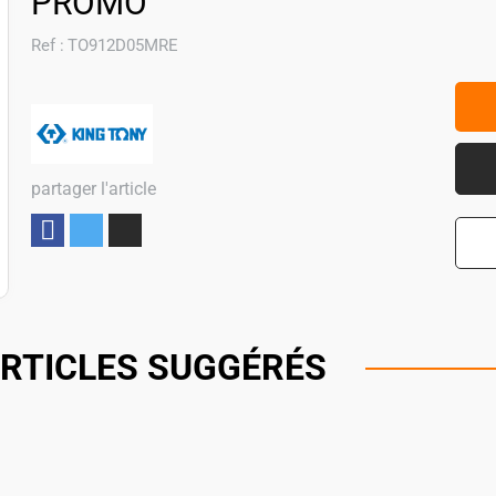
PROMO
Ref :
TO912D05MRE
partager l'article
Partager
RTICLES SUGGÉRÉS