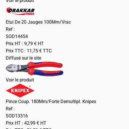
Voir le produit
Etui De 20 Jauges 100Mm/Vrac
Ref :
SOD14454
Prix HT :
9,79
€
HT
Prix TTC :
11,75
€
TTC
Diffusé sur le site
Voir le produit
Pince Coup. 180Mm/Forte Demultipl. Knipex
Ref :
SOD13316
Prix HT :
42,99
€
HT