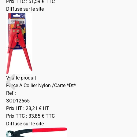
Prix TTC :
51,59
€
TTC
Diffusé sur le site
Voir le produit
Pince A Collier Nylon /Carte *Dt*
Ref :
SOD12665
Prix HT :
28,21
€
HT
Prix TTC :
33,85
€
TTC
Diffusé sur le site