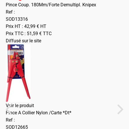
Pince Coup. 180Mm/Forte Demultipl. Knipex
Ref :
SOD13316
Prix HT :
42,99
€
HT
Prix TTC :
51,59
€
TTC
Diffusé sur le site
Voir le produit
Pince A Collier Nylon /Carte *Dt*
Ref :
SOD12665