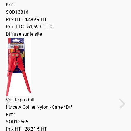
Ref :
SOD13316
Prix HT :
42,99
€
HT
Prix TTC :
51,59
€
TTC
Diffusé sur le site
Voir le produit
Pince A Collier Nylon /Carte *Dt*
Ref :
SOD12665
Prix HT :
28,21
€
HT