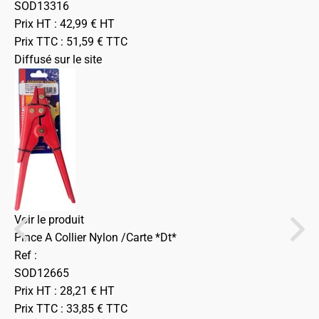
SOD13316
Prix HT :
42,99
€
HT
Prix TTC :
51,59
€
TTC
Diffusé sur le site
Voir le produit
Pince A Collier Nylon /Carte *Dt*
Ref :
SOD12665
Prix HT :
28,21
€
HT
Prix TTC :
33,85
€
TTC