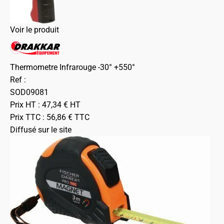
Voir le produit
Thermometre Infrarouge -30° +550°
Ref :
SOD09081
Prix HT :
47,34
€
HT
Prix TTC :
56,86
€
TTC
Diffusé sur le site