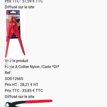
Prix TTC :
51,59
€
TTC
Diffusé sur le site
Voir le produit
Pince A Collier Nylon /Carte *Dt*
Ref :
SOD12665
Prix HT :
28,21
€
HT
Prix TTC :
33,85
€
TTC
Diffusé sur le site