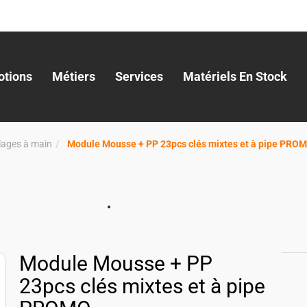
tions
Métiers
Services
Matériels En Stock
llages à main
Module Mousse + PP 23pcs clés mixtes et à pipe PRO
Module Mousse + PP
23pcs clés mixtes et à pipe