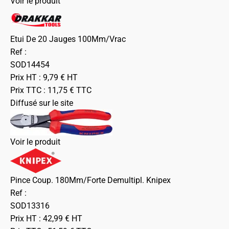
Voir le produit
Etui De 20 Jauges 100Mm/Vrac
Ref :
SOD14454
Prix HT :
9,79
€
HT
Prix TTC :
11,75
€
TTC
Diffusé sur le site
Voir le produit
Pince Coup. 180Mm/Forte Demultipl. Knipex
Ref :
SOD13316
Prix HT :
42,99
€
HT