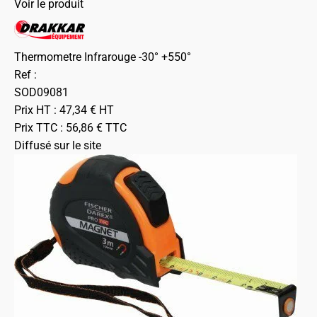
Voir le produit
Thermometre Infrarouge -30° +550°
Ref :
SOD09081
Prix HT :
47,34
€
HT
Prix TTC :
56,86
€
TTC
Diffusé sur le site