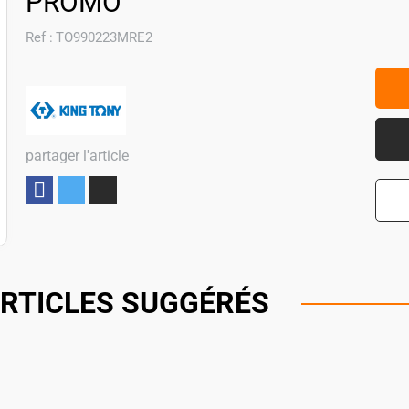
PROMO
Ref :
TO990223MRE2
partager l'article
Partager
RTICLES SUGGÉRÉS