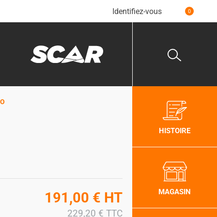
Identifiez-vous
0
MO
HISTOIRE
MAGASIN
191,00
€
HT
229,20
€
TTC