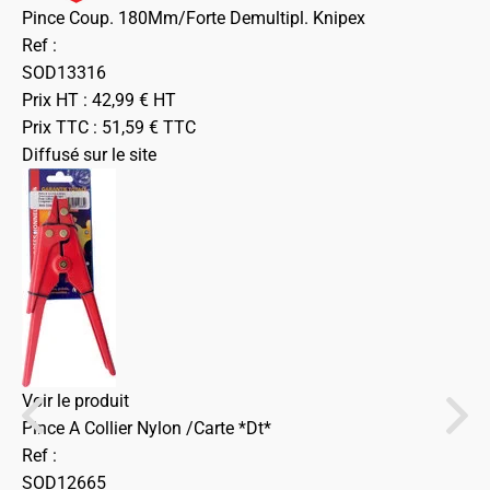
Pince Coup. 180Mm/Forte Demultipl. Knipex
Ref :
SOD13316
Prix HT :
42,99
€
HT
Prix TTC :
51,59
€
TTC
Diffusé sur le site
Voir le produit
Pince A Collier Nylon /Carte *Dt*
Ref :
SOD12665