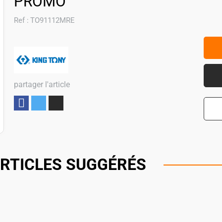
PROMO
Ref :
TO91112MRE
partager l'article
Partager
RTICLES SUGGÉRÉS