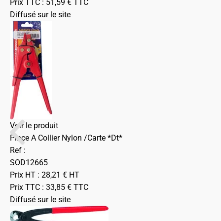
Prix TTC :
51,59
€
TTC
Diffusé sur le site
Voir le produit
Pince A Collier Nylon /Carte *Dt*
Ref :
SOD12665
Prix HT :
28,21
€
HT
Prix TTC :
33,85
€
TTC
Diffusé sur le site