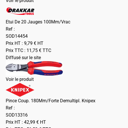
Voir le produit
Etui De 20 Jauges 100Mm/Vrac
Ref :
SOD14454
Prix HT :
9,79
€
HT
Prix TTC :
11,75
€
TTC
Diffusé sur le site
Voir le produit
Pince Coup. 180Mm/Forte Demultipl. Knipex
Ref :
SOD13316
Prix HT :
42,99
€
HT