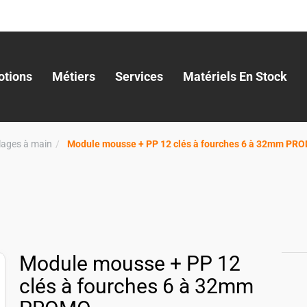
tions
Métiers
Services
Matériels En Stock
llages à main
Module mousse + PP 12 clés à fourches 6 à 32mm PR
Module mousse + PP 12
clés à fourches 6 à 32mm