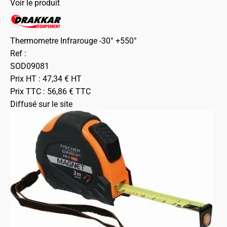
Voir le produit
Thermometre Infrarouge -30° +550°
Ref :
SOD09081
Prix HT :
47,34
€
HT
Prix TTC :
56,86
€
TTC
Diffusé sur le site