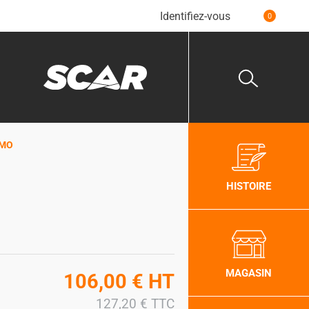
Identifiez-vous
0
OMO
HISTOIRE
MAGASIN
106,00
€
HT
127,20
€
TTC