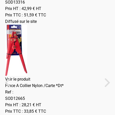
SOD13316
Prix HT :
42,99
€
HT
Prix TTC :
51,59
€
TTC
Diffusé sur le site
Voir le produit
Pince A Collier Nylon /Carte *Dt*
Ref :
SOD12665
Prix HT :
28,21
€
HT
Prix TTC :
33,85
€
TTC