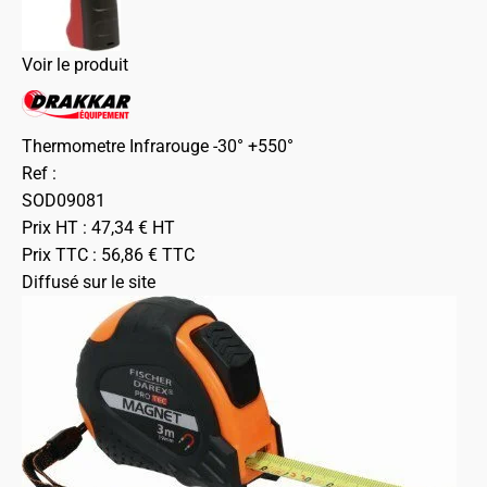
Voir le produit
Thermometre Infrarouge -30° +550°
Ref :
SOD09081
Prix HT :
47,34
€
HT
Prix TTC :
56,86
€
TTC
Diffusé sur le site