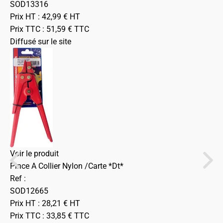
SOD13316
Prix HT :
42,99
€
HT
Prix TTC :
51,59
€
TTC
Diffusé sur le site
Voir le produit
Pince A Collier Nylon /Carte *Dt*
Ref :
SOD12665
Prix HT :
28,21
€
HT
Prix TTC :
33,85
€
TTC