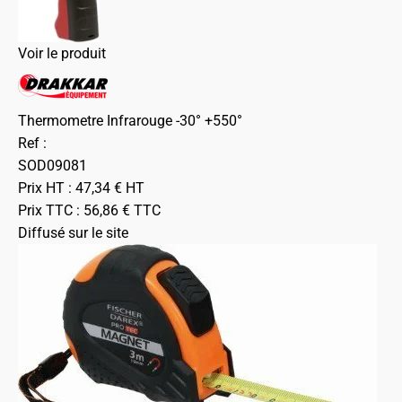
Voir le produit
Thermometre Infrarouge -30° +550°
Ref :
SOD09081
Prix HT :
47,34
€
HT
Prix TTC :
56,86
€
TTC
Diffusé sur le site