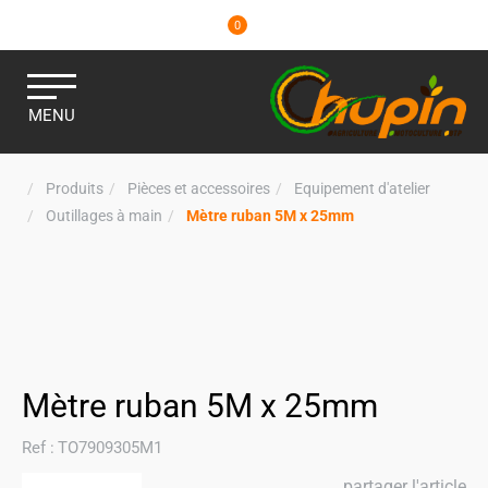
0
MENU
Produits
Pièces et accessoires
Equipement d'atelier
Outillages à main
Mètre ruban 5M x 25mm
Mètre ruban 5M x 25mm
Ref :
TO7909305M1
partager l'article