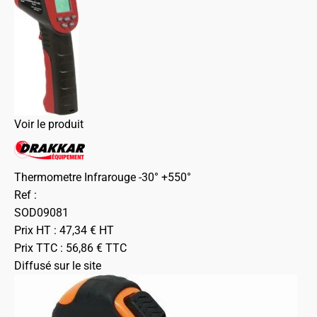
Voir le produit
Thermometre Infrarouge -30° +550°
Ref :
SOD09081
Prix HT :
47,34
€
HT
Prix TTC :
56,86
€
TTC
Diffusé sur le site