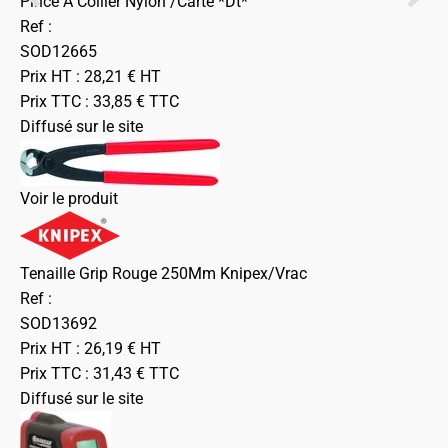
Pince A Collier Nylon /Carte *Dt*
Ref :
SOD12665
Prix HT :
28,21
€
HT
Prix TTC :
33,85
€
TTC
Diffusé sur le site
Voir le produit
Tenaille Grip Rouge 250Mm Knipex/Vrac
Ref :
SOD13692
Prix HT :
26,19
€
HT
Prix TTC :
31,43
€
TTC
Diffusé sur le site