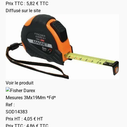
Prix TTC :
5,82
€
TTC
Diffusé sur le site
Voir le produit
Mesures 3Mx19Mm *Fd*
Ref :
SOD14383
Prix HT :
4,05
€
HT
Prix TTC :
4,86
€
TTC