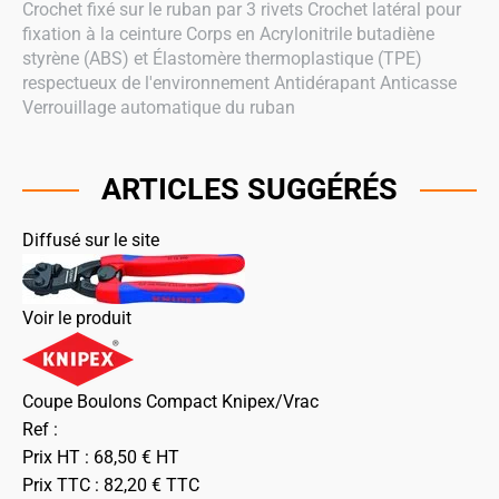
Crochet fixé sur le ruban par 3 rivets Crochet latéral pour
fixation à la ceinture Corps en Acrylonitrile butadiène
styrène (ABS) et Élastomère thermoplastique (TPE)
respectueux de l'environnement Antidérapant Anticasse
Verrouillage automatique du ruban
ARTICLES SUGGÉRÉS
Diffusé sur le site
Voir le produit
Coupe Boulons Compact Knipex/Vrac
Ref :
Prix HT :
68,50
€
HT
Prix TTC :
82,20
€
TTC