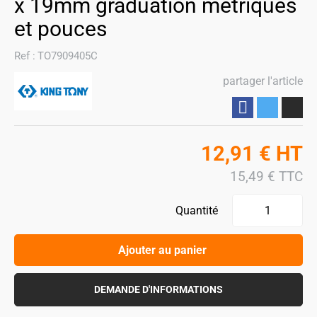
x 19mm graduation métriques
et pouces
Ref :
TO7909405C
partager l'article
Partager
12,91
€
HT
15,49
€
TTC
Quantité
Ajouter au panier
DEMANDE D'INFORMATIONS