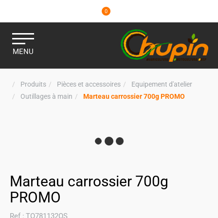
0
MENU
Produits
Pièces et accessoires
Equipement d'atelier
Outillages à main
Marteau carrossier 700g PROMO
Marteau carrossier 700g
PROMO
Ref :
TO781132OS