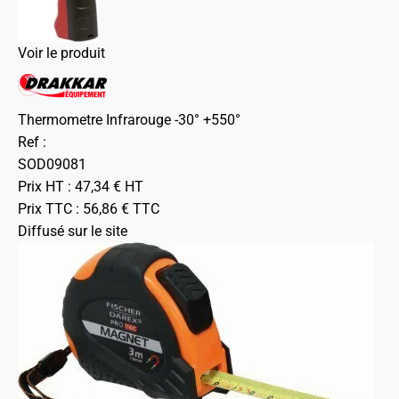
Voir le produit
Thermometre Infrarouge -30° +550°
Ref :
SOD09081
Prix HT :
47,34
€
HT
Prix TTC :
56,86
€
TTC
Diffusé sur le site