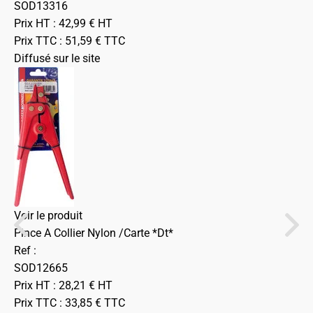
SOD13316
Prix HT :
42,99
€
HT
Prix TTC :
51,59
€
TTC
Diffusé sur le site
Voir le produit
Pince A Collier Nylon /Carte *Dt*
Ref :
SOD12665
Prix HT :
28,21
€
HT
Prix TTC :
33,85
€
TTC