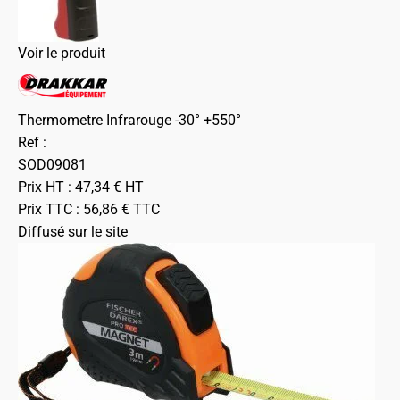
Voir le produit
Thermometre Infrarouge -30° +550°
Ref :
SOD09081
Prix HT :
47,34
€
HT
Prix TTC :
56,86
€
TTC
Diffusé sur le site