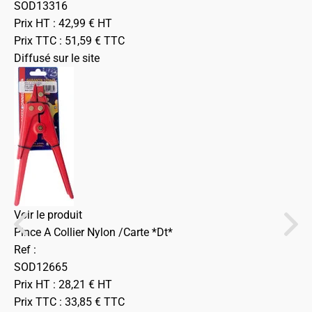
SOD13316
Prix HT :
42,99
€
HT
Prix TTC :
51,59
€
TTC
Diffusé sur le site
Voir le produit
Pince A Collier Nylon /Carte *Dt*
Ref :
SOD12665
Prix HT :
28,21
€
HT
Prix TTC :
33,85
€
TTC