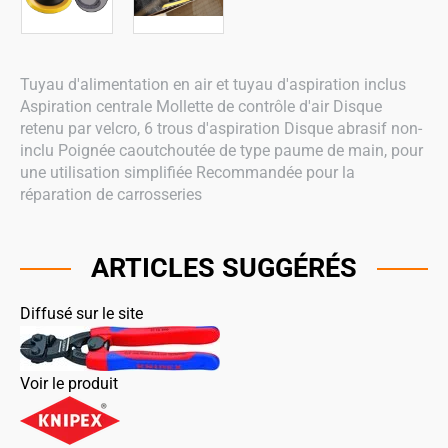
Tuyau d'alimentation en air et tuyau d'aspiration inclus
Aspiration centrale Mollette de contrôle d'air Disque
retenu par velcro, 6 trous d'aspiration Disque abrasif non-
inclu Poignée caoutchoutée de type paume de main, pour
une utilisation simplifiée Recommandée pour la
réparation de carrosseries
ARTICLES SUGGÉRÉS
Diffusé sur le site
Voir le produit