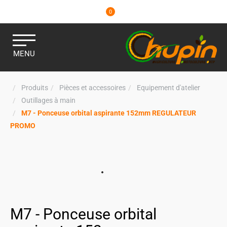
0
MENU
Produits
Pièces et accessoires
Equipement d'atelier
Outillages à main
M7 - Ponceuse orbital aspirante 152mm REGULATEUR
PROMO
M7 - Ponceuse orbital