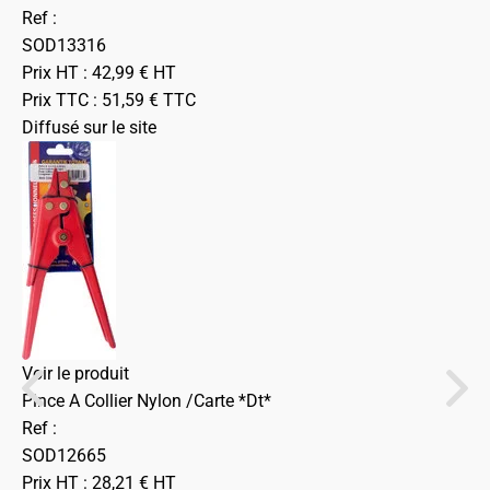
Ref :
SOD13316
Prix HT :
42,99
€
HT
Prix TTC :
51,59
€
TTC
Diffusé sur le site
Voir le produit
Pince A Collier Nylon /Carte *Dt*
Ref :
SOD12665
Prix HT :
28,21
€
HT