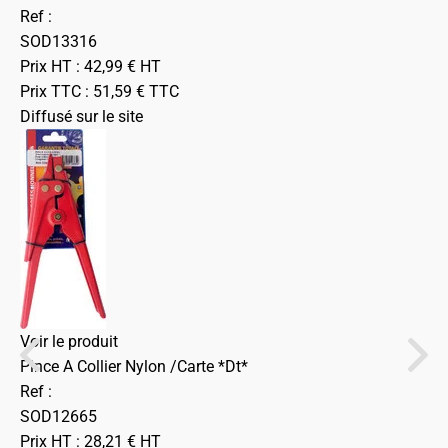
Ref :
SOD13316
Prix HT :
42,99
€
HT
Prix TTC :
51,59
€
TTC
Diffusé sur le site
Voir le produit
Pince A Collier Nylon /Carte *Dt*
Ref :
SOD12665
Prix HT :
28,21
€
HT