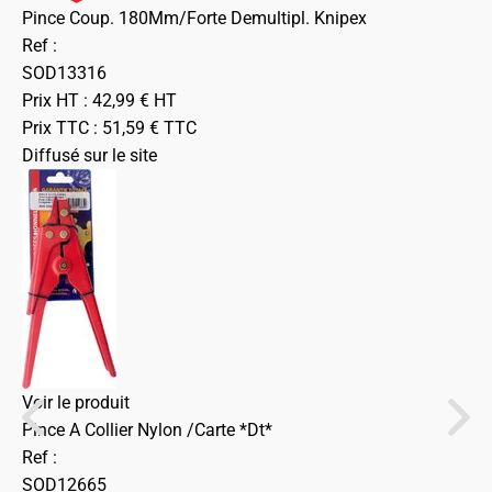
Pince Coup. 180Mm/Forte Demultipl. Knipex
Ref :
SOD13316
Prix HT :
42,99
€
HT
Prix TTC :
51,59
€
TTC
Diffusé sur le site
Voir le produit
Pince A Collier Nylon /Carte *Dt*
Ref :
SOD12665