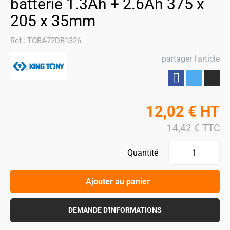
batterie 1.3Ah + 2.6Ah 375 x
205 x 35mm
Ref :
TOBA72DB1326
partager l'article
Partager
12,02
€
HT
14,42
€
TTC
Quantité
Ajouter au panier
DEMANDE D'INFORMATIONS