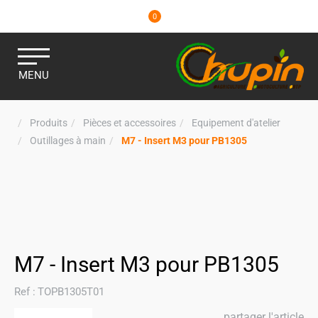
0
MENU
Produits
Pièces et accessoires
Equipement d'atelier
Outillages à main
M7 - Insert M3 pour PB1305
M7 - Insert M3 pour PB1305
Ref :
TOPB1305T01
partager l'article