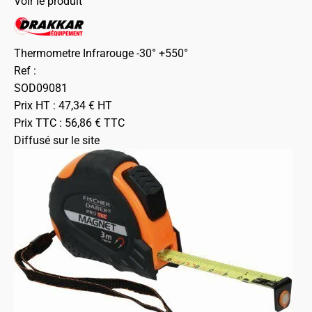
Voir le produit
Thermometre Infrarouge -30° +550°
Ref :
SOD09081
Prix HT :
47,34
€
HT
Prix TTC :
56,86
€
TTC
Diffusé sur le site