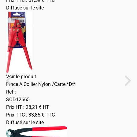
Prix TTC :
51,59
€
TTC
Diffusé sur le site
Voir le produit
Pince A Collier Nylon /Carte *Dt*
Ref :
SOD12665
Prix HT :
28,21
€
HT
Prix TTC :
33,85
€
TTC
Diffusé sur le site