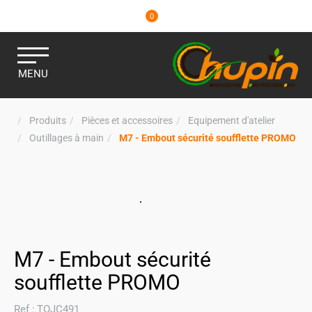
0
MENU
Produits
Pièces et accessoires
Equipement d'atelier
Outillages à main
M7 - Embout sécurité soufflette PROMO
M7 - Embout sécurité
soufflette PROMO
Ref :
TOJC491