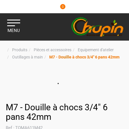
0
MENU
Produits
Pièces et accessoires
Equipement d'atelier
Outillages à main
M7 - Douille à chocs 3/4" 6 pans 42mm
M7 - Douille à chocs 3/4" 6
pans 42mm
Ref :
TOMA611M42