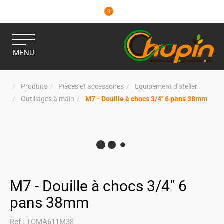
0
MENU
Produits
Pièces et accessoires
Equipement d'atelier
Outillages à main
M7 - Douille à chocs 3/4" 6 pans 38mm
M7 - Douille à chocs 3/4" 6
pans 38mm
Ref :
TOMA611M38