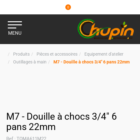
0
MENU
Produits
Pièces et accessoires
Equipement d'atelier
Outillages à main
M7 - Douille à chocs 3/4" 6 pans 22mm
M7 - Douille à chocs 3/4" 6
pans 22mm
Ref :
TOMA611M22