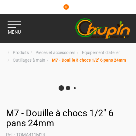
0
MENU
Produits
Pièces et accessoires
Equipement d'atelier
Outillages à main
M7 - Douille à chocs 1/2" 6 pans 24mm
M7 - Douille à chocs 1/2" 6
pans 24mm
Ref :
TOMA411M24