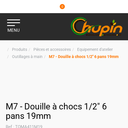
0
MENU
Produits
Pièces et accessoires
Equipement d'atelier
Outillages à main
M7 - Douille à chocs 1/2" 6 pans 19mm
M7 - Douille à chocs 1/2" 6
pans 19mm
Ref :
TOMA411M19