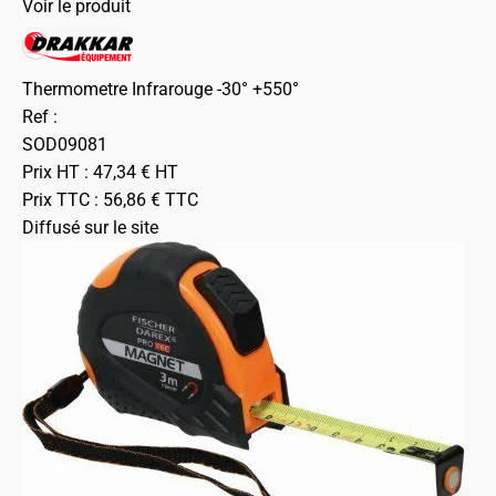
Voir le produit
Thermometre Infrarouge -30° +550°
Ref :
SOD09081
Prix HT :
47,34
€
HT
Prix TTC :
56,86
€
TTC
Diffusé sur le site