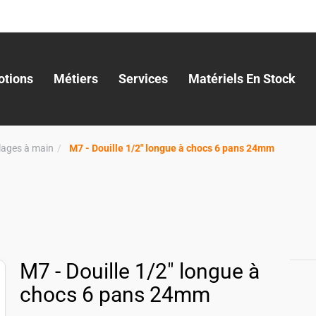
tions
Métiers
Services
Matériels En Stock
llages à main
M7 - Douille 1/2" longue à chocs 6 pans 24mm
M7 - Douille 1/2" longue à
chocs 6 pans 24mm