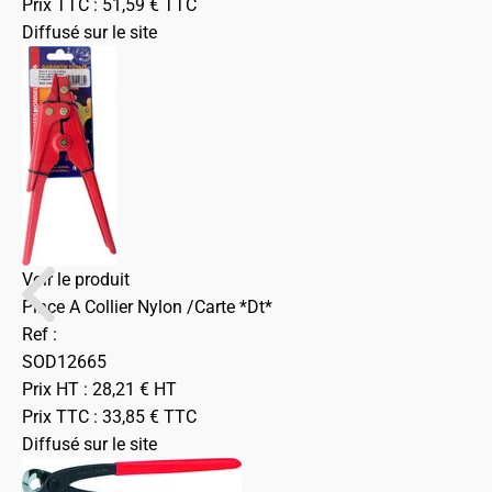
Prix TTC :
51,59
€
TTC
Diffusé sur le site
Voir le produit
Pince A Collier Nylon /Carte *Dt*
Ref :
SOD12665
Prix HT :
28,21
€
HT
Prix TTC :
33,85
€
TTC
Diffusé sur le site