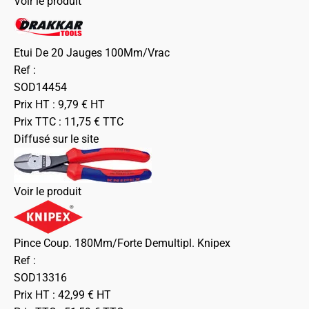
Voir le produit
Etui De 20 Jauges 100Mm/Vrac
Ref :
SOD14454
Prix HT :
9,79
€
HT
Prix TTC :
11,75
€
TTC
Diffusé sur le site
Voir le produit
Pince Coup. 180Mm/Forte Demultipl. Knipex
Ref :
SOD13316
Prix HT :
42,99
€
HT