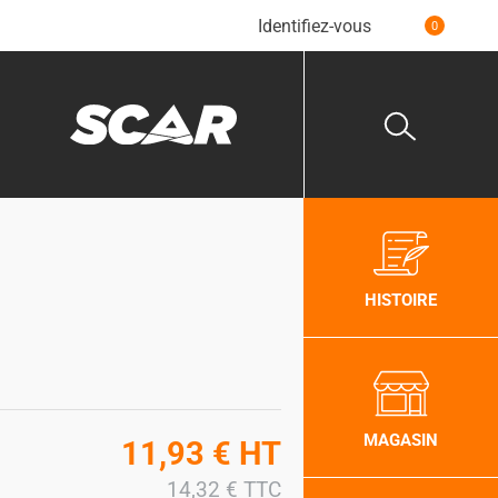
Identifiez-vous
0
HISTOIRE
MAGASIN
11,93
€
HT
14,32
€
TTC