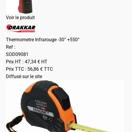
Voir le produit
Thermometre Infrarouge -30° +550°
Ref :
SOD09081
Prix HT :
47,34
€
HT
Prix TTC :
56,86
€
TTC
Diffusé sur le site