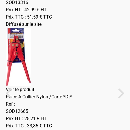
SOD13316
Prix HT :
42,99
€
HT
Prix TTC :
51,59
€
TTC
Diffusé sur le site
Voir le produit
Pince A Collier Nylon /Carte *Dt*
Ref :
SOD12665
Prix HT :
28,21
€
HT
Prix TTC :
33,85
€
TTC