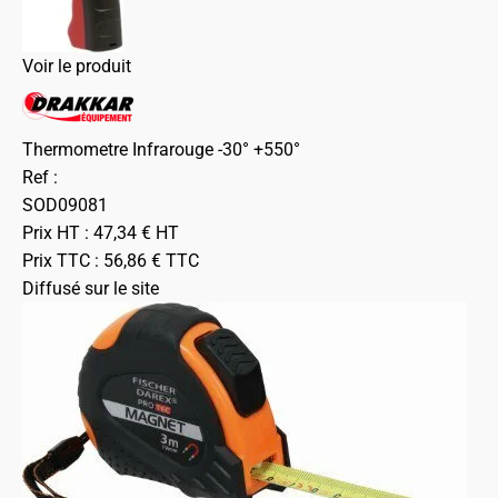
Voir le produit
Thermometre Infrarouge -30° +550°
Ref :
SOD09081
Prix HT :
47,34
€
HT
Prix TTC :
56,86
€
TTC
Diffusé sur le site