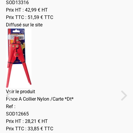
SOD13316
Prix HT :
42,99
€
HT
Prix TTC :
51,59
€
TTC
Diffusé sur le site
Voir le produit
Pince A Collier Nylon /Carte *Dt*
Ref :
SOD12665
Prix HT :
28,21
€
HT
Prix TTC :
33,85
€
TTC