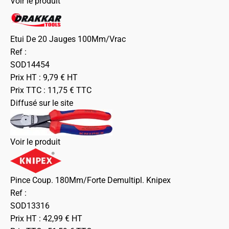
Voir le produit
Etui De 20 Jauges 100Mm/Vrac
Ref :
SOD14454
Prix HT :
9,79
€
HT
Prix TTC :
11,75
€
TTC
Diffusé sur le site
Voir le produit
Pince Coup. 180Mm/Forte Demultipl. Knipex
Ref :
SOD13316
Prix HT :
42,99
€
HT