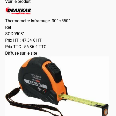
Voir le produit
Thermometre Infrarouge -30° +550°
Ref :
SOD09081
Prix HT :
47,34
€
HT
Prix TTC :
56,86
€
TTC
Diffusé sur le site