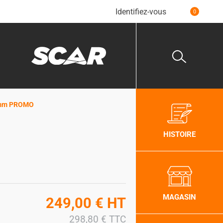
Identifiez-vous
0
.4mm PROMO
HISTOIRE
MAGASIN
249,00
€
HT
298,80
€
TTC