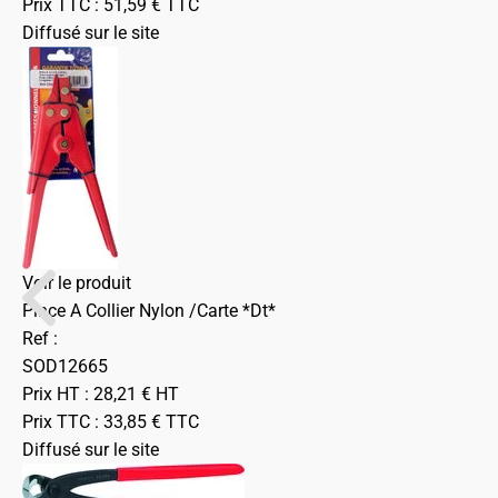
Prix TTC :
51,59
€
TTC
Diffusé sur le site
Voir le produit
Pince A Collier Nylon /Carte *Dt*
Ref :
SOD12665
Prix HT :
28,21
€
HT
Prix TTC :
33,85
€
TTC
Diffusé sur le site