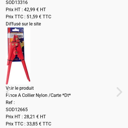
SOD13316
Prix HT :
42,99
€
HT
Prix TTC :
51,59
€
TTC
Diffusé sur le site
Voir le produit
Pince A Collier Nylon /Carte *Dt*
Ref :
SOD12665
Prix HT :
28,21
€
HT
Prix TTC :
33,85
€
TTC