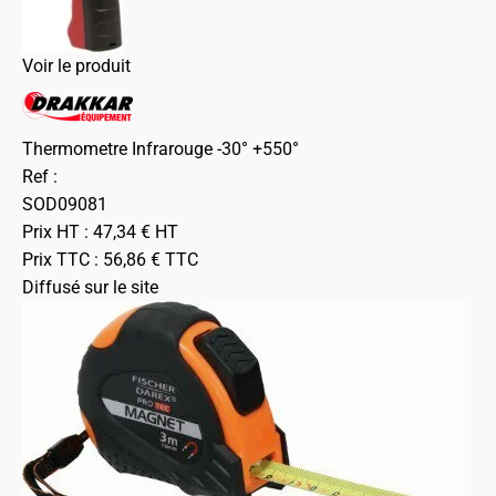
Voir le produit
Thermometre Infrarouge -30° +550°
Ref :
SOD09081
Prix HT :
47,34
€
HT
Prix TTC :
56,86
€
TTC
Diffusé sur le site