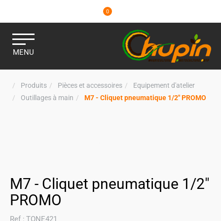
0
MENU
Produits
Pièces et accessoires
Equipement d'atelier
Outillages à main
M7 - Cliquet pneumatique 1/2" PROMO
M7 - Cliquet pneumatique 1/2"
PROMO
Ref :
TONE421