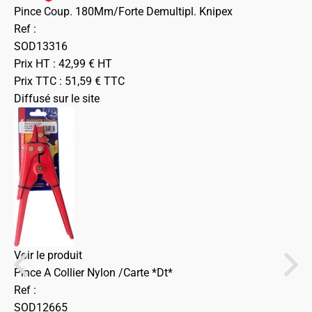
Pince Coup. 180Mm/Forte Demultipl. Knipex
Ref :
SOD13316
Prix HT :
42,99
€
HT
Prix TTC :
51,59
€
TTC
Diffusé sur le site
Voir le produit
Pince A Collier Nylon /Carte *Dt*
Ref :
SOD12665