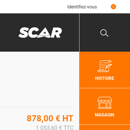
Identifiez-vous
0
HISTOIRE
MAGASIN
878,00
€
HT
1 053,60
€
TTC