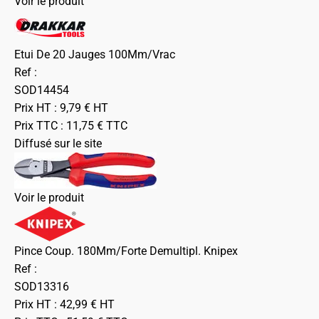
Voir le produit
Etui De 20 Jauges 100Mm/Vrac
Ref :
SOD14454
Prix HT :
9,79
€
HT
Prix TTC :
11,75
€
TTC
Diffusé sur le site
Voir le produit
Pince Coup. 180Mm/Forte Demultipl. Knipex
Ref :
SOD13316
Prix HT :
42,99
€
HT