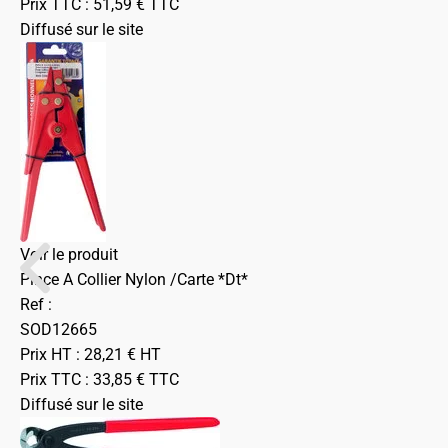
Prix TTC :
51,59
€
TTC
Diffusé sur le site
Voir le produit
Pince A Collier Nylon /Carte *Dt*
Ref :
SOD12665
Prix HT :
28,21
€
HT
Prix TTC :
33,85
€
TTC
Diffusé sur le site