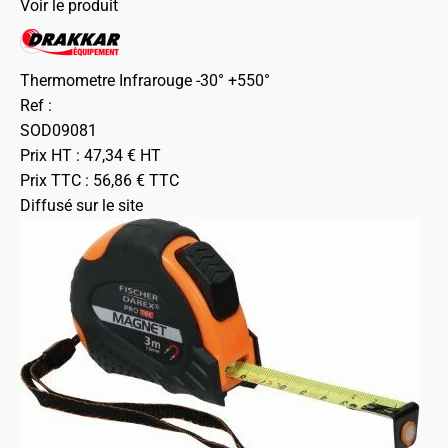
Voir le produit
Thermometre Infrarouge -30° +550°
Ref :
SOD09081
Prix HT :
47,34
€
HT
Prix TTC :
56,86
€
TTC
Diffusé sur le site