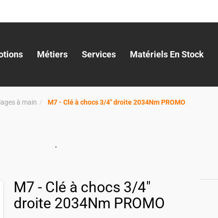
tions
Métiers
Services
Matériels En Stock
llages à main
M7 - Clé à chocs 3/4" droite 2034Nm PROMO
M7 - Clé à chocs 3/4"
droite 2034Nm PROMO