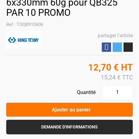
6x330mm 60g pour QB325
PAR 10 PROMO
Ref :
TOQB910606
partager l'article
Partager
12,70
€
HT
15,24
€
TTC
Quantité
Ajouter au panier
DEMANDE D'INFORMATIONS