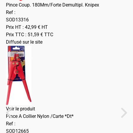
Pince Coup. 180Mm/Forte Demultipl. Knipex
Ref :
SOD13316
Prix HT :
42,99
€
HT
Prix TTC :
51,59
€
TTC
Diffusé sur le site
Voir le produit
Pince A Collier Nylon /Carte *Dt*
Ref :
SOD12665