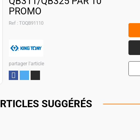
QB311/QB325 PAR 10
PROMO
Ref :
TOQB91110
partager l'article
Partager
RTICLES SUGGÉRÉS