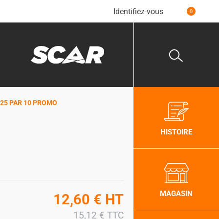
Identifiez-vous
0
325 PAR 10 PROMO
HISTOIRE
MAGASIN
12,60
€
HT
15,12
€
TTC