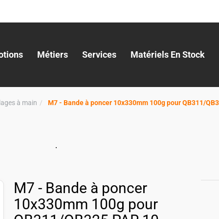
tions
Métiers
Services
Matériels En Stock
llages à main
M7 - Bande à poncer 10x330mm 100g pour QB311/QB
M7 - Bande à poncer
10x330mm 100g pour