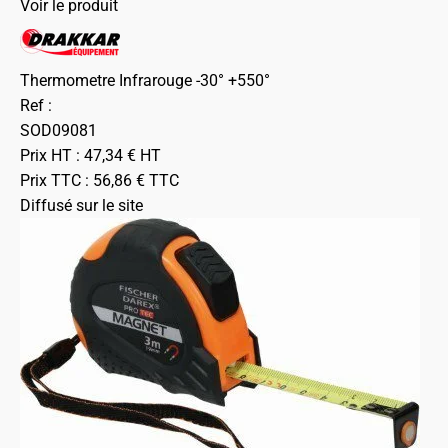
Voir le produit
Thermometre Infrarouge -30° +550°
Ref :
SOD09081
Prix HT :
47,34
€
HT
Prix TTC :
56,86
€
TTC
Diffusé sur le site