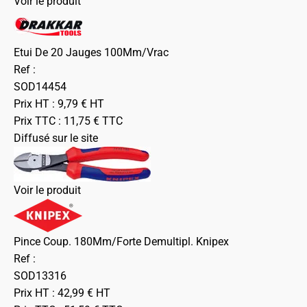
Voir le produit
Etui De 20 Jauges 100Mm/Vrac
Ref :
SOD14454
Prix HT :
9,79
€
HT
Prix TTC :
11,75
€
TTC
Diffusé sur le site
Voir le produit
Pince Coup. 180Mm/Forte Demultipl. Knipex
Ref :
SOD13316
Prix HT :
42,99
€
HT