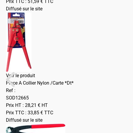
Prix TTC :
51,59
€
TTC
Diffusé sur le site
Voir le produit
Pince A Collier Nylon /Carte *Dt*
Ref :
SOD12665
Prix HT :
28,21
€
HT
Prix TTC :
33,85
€
TTC
Diffusé sur le site