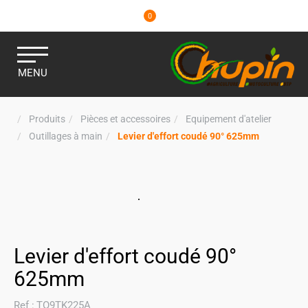
0
MENU
Produits
Pièces et accessoires
Equipement d'atelier
Outillages à main
Levier d'effort coudé 90° 625mm
Levier d'effort coudé 90°
625mm
Ref :
TO9TK225A