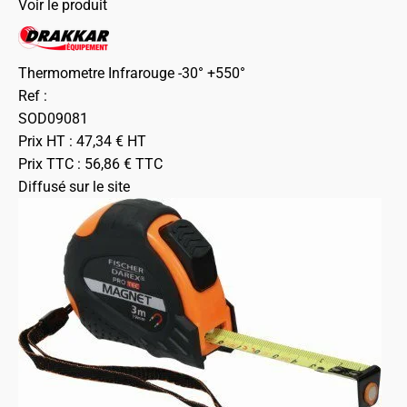
Voir le produit
Thermometre Infrarouge -30° +550°
Ref :
SOD09081
Prix HT :
47,34
€
HT
Prix TTC :
56,86
€
TTC
Diffusé sur le site