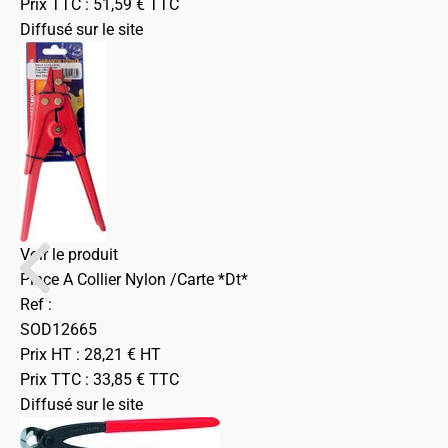
Prix TTC :
51,59
€
TTC
Diffusé sur le site
Voir le produit
Pince A Collier Nylon /Carte *Dt*
Ref :
SOD12665
Prix HT :
28,21
€
HT
Prix TTC :
33,85
€
TTC
Diffusé sur le site