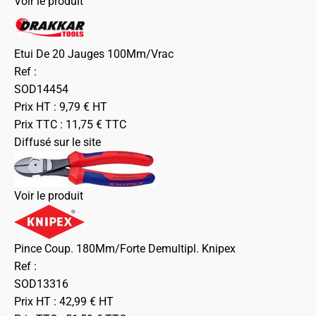
Voir le produit
Etui De 20 Jauges 100Mm/Vrac
Ref :
SOD14454
Prix HT :
9,79
€
HT
Prix TTC :
11,75
€
TTC
Diffusé sur le site
Voir le produit
Pince Coup. 180Mm/Forte Demultipl. Knipex
Ref :
SOD13316
Prix HT :
42,99
€
HT