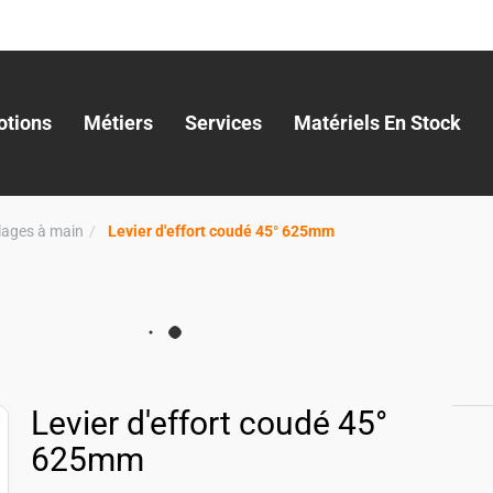
tions
Métiers
Services
Matériels En Stock
llages à main
Levier d'effort coudé 45° 625mm
Levier d'effort coudé 45°
625mm