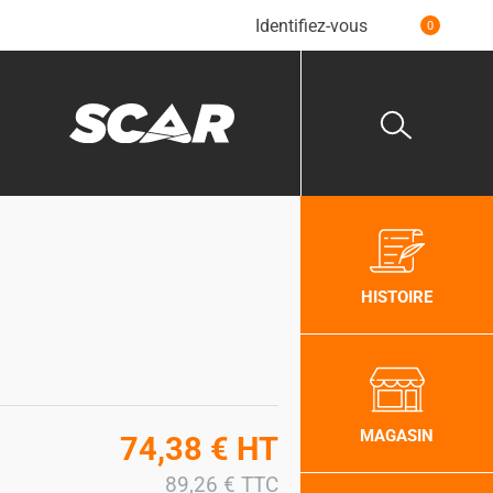
Identifiez-vous
0
HISTOIRE
MAGASIN
74,38
€
HT
89,26
€
TTC