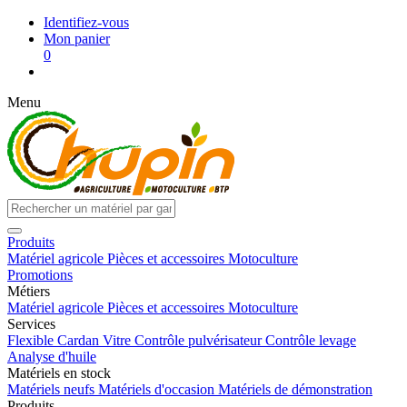
Identifiez-vous
Mon panier
0
Menu
Produits
Matériel agricole
Pièces et accessoires
Motoculture
Promotions
Métiers
Matériel agricole
Pièces et accessoires
Motoculture
Services
Flexible
Cardan
Vitre
Contrôle pulvérisateur
Contrôle levage
Analyse d'huile
Matériels en stock
Matériels neufs
Matériels d'occasion
Matériels de démonstration
Produits