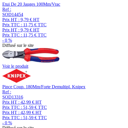
Etui De 20 Jauges 100Mm/Vrac
Ref :
SOD14454
Prix HT :
9,79
€
HT
Prix TTC :
11,75
€
TTC
Prix HT :
9,79
€
HT
Prix TTC :
11,75
€
TTC
-
0
%
Diffusé sur le site
Voir le produit
Pince Coup. 180Mm/Forte Demultipl. Knipex
Ref :
SOD13316
Prix HT :
42,99
€
HT
Prix TTC :
51,59
€
TTC
Prix HT :
42,99
€
HT
Prix TTC :
51,59
€
TTC
-
0
%
Diffusé sur le site