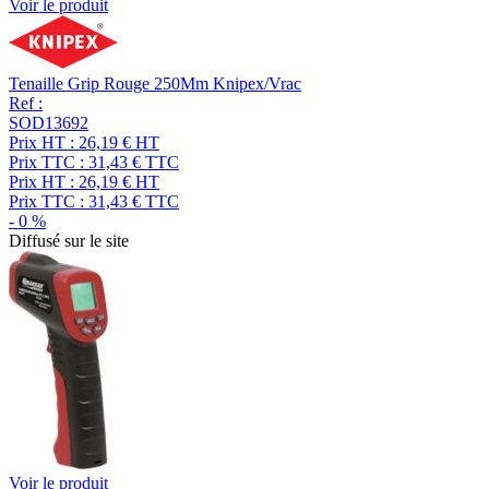
Voir le produit
Tenaille Grip Rouge 250Mm Knipex/Vrac
Ref :
SOD13692
Prix HT :
26,19
€
HT
Prix TTC :
31,43
€
TTC
Prix HT :
26,19
€
HT
Prix TTC :
31,43
€
TTC
-
0
%
Diffusé sur le site
Voir le produit