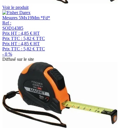
Voir le produit
Mesures 5Mx19Mm *Fd*
Ref :
SOD14385
Prix HT :
4,85
€
HT
Prix TTC :
5,82
€
TTC
Prix HT :
4,85
€
HT
Prix TTC :
5,82
€
TTC
-
0
%
Diffusé sur le site