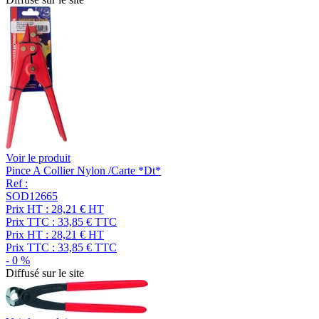
Voir le produit
Pince A Collier Nylon /Carte *Dt*
Ref :
SOD12665
Prix HT :
28,21
€
HT
Prix TTC :
33,85
€
TTC
Prix HT :
28,21
€
HT
Prix TTC :
33,85
€
TTC
-
0
%
Diffusé sur le site