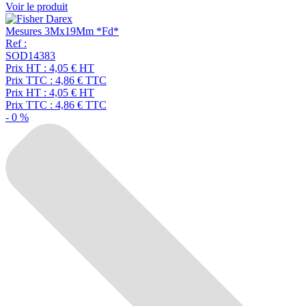
Voir le produit
Mesures 3Mx19Mm *Fd*
Ref :
SOD14383
Prix HT :
4,05
€
HT
Prix TTC :
4,86
€
TTC
Prix HT :
4,05
€
HT
Prix TTC :
4,86
€
TTC
-
0
%