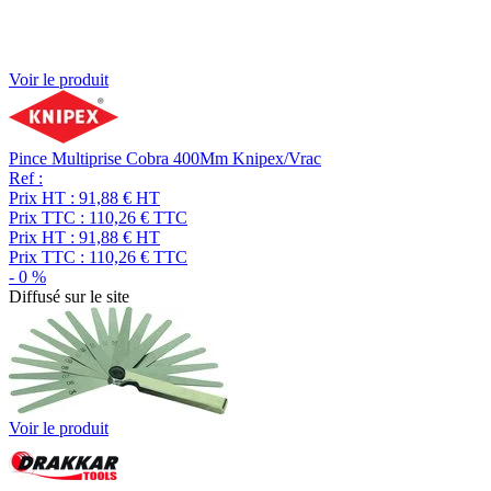
Voir le produit
Pince Multiprise Cobra 400Mm Knipex/Vrac
Ref :
Prix HT :
91,88
€
HT
Prix TTC :
110,26
€
TTC
Prix HT :
91,88
€
HT
Prix TTC :
110,26
€
TTC
-
0
%
Diffusé sur le site
Voir le produit