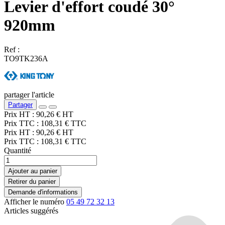
Levier d'effort coudé 30°
920mm
Ref :
TO9TK236A
partager l'article
Partager
Prix HT :
90,26
€
HT
Prix TTC :
108,31
€
TTC
Prix HT :
90,26
€
HT
Prix TTC :
108,31
€
TTC
Quantité
Ajouter au panier
Retirer du panier
Demande d'informations
Afficher le numéro
05 49 72 32 13
Articles suggérés