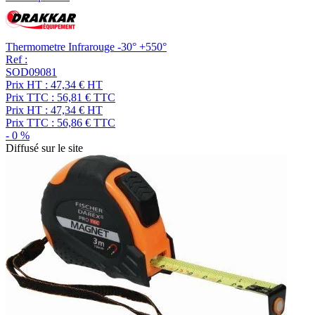
Thermometre Infrarouge -30° +550°
Ref :
SOD09081
Prix HT :
47,34
€
HT
Prix TTC :
56,81
€
TTC
Prix HT :
47,34
€
HT
Prix TTC :
56,86
€
TTC
-
0
%
Diffusé sur le site