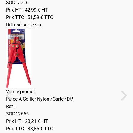
SOD13316
Prix HT :
42,99
€
HT
Prix TTC :
51,59
€
TTC
Diffusé sur le site
Voir le produit
Pince A Collier Nylon /Carte *Dt*
Ref :
SOD12665
Prix HT :
28,21
€
HT
Prix TTC :
33,85
€
TTC