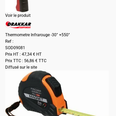
Voir le produit
Thermometre Infrarouge -30° +550°
Ref :
SOD09081
Prix HT :
47,34
€
HT
Prix TTC :
56,86
€
TTC
Diffusé sur le site