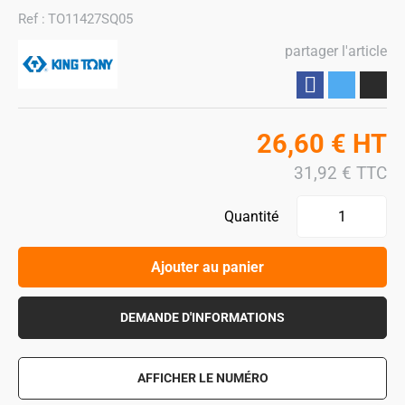
Ref :
TO11427SQ05
partager l'article
Partager
26,60
€
HT
31,92
€
TTC
Quantité
Ajouter au panier
DEMANDE D'INFORMATIONS
AFFICHER LE NUMÉRO