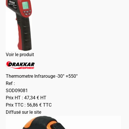
Voir le produit
Thermometre Infrarouge -30° +550°
Ref :
SOD09081
Prix HT :
47,34
€
HT
Prix TTC :
56,86
€
TTC
Diffusé sur le site