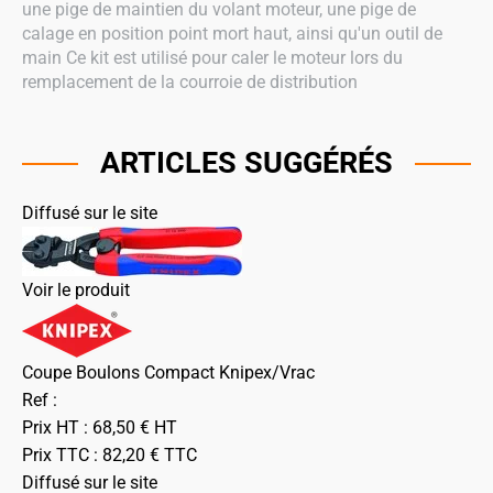
une pige de maintien du volant moteur, une pige de
calage en position point mort haut, ainsi qu'un outil de
main Ce kit est utilisé pour caler le moteur lors du
remplacement de la courroie de distribution
ARTICLES SUGGÉRÉS
Diffusé sur le site
Voir le produit
Coupe Boulons Compact Knipex/Vrac
Ref :
Prix HT :
68,50
€
HT
Prix TTC :
82,20
€
TTC
Diffusé sur le site