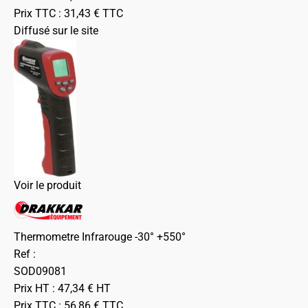
Prix TTC :
31,43
€
TTC
Diffusé sur le site
Voir le produit
Thermometre Infrarouge -30° +550°
Ref :
SOD09081
Prix HT :
47,34
€
HT
Prix TTC :
56,86
€
TTC