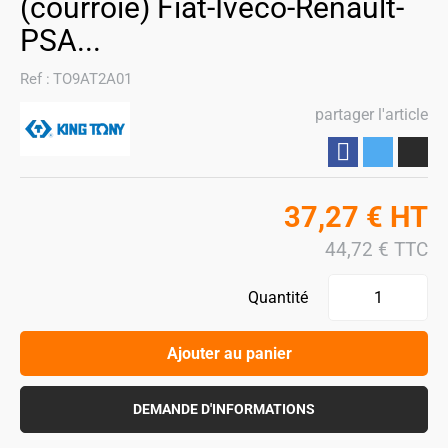
(courroie) Fiat-Iveco-Renault-
PSA...
Ref :
TO9AT2A01
partager l'article
Partager
37,27
€
HT
44,72
€
TTC
Quantité
Ajouter au panier
DEMANDE D'INFORMATIONS