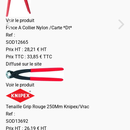
Voir le produit
Pince A Collier Nylon /Carte *Dt*
Ref :
SOD12665
Prix HT :
28,21
€
HT
Prix TTC :
33,85
€
TTC
Diffusé sur le site
Voir le produit
Tenaille Grip Rouge 250Mm Knipex/Vrac
Ref :
SOD13692
Prix HT :
26,19
€
HT