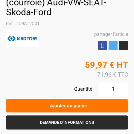
(courroie) Audi-VW-SEAT-
Skoda-Ford
Ref :
TO9AT2C01
partager l'article
Partager
59,97
€
HT
71,96
€
TTC
Quantité
Ajouter au panier
DEMANDE D'INFORMATIONS