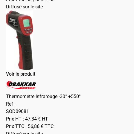
Diffusé sur le site
Voir le produit
Thermometre Infrarouge -30° +550°
Ref :
SOD09081
Prix HT :
47,34
€
HT
Prix TTC :
56,86
€
TTC
Diffusé sur le site