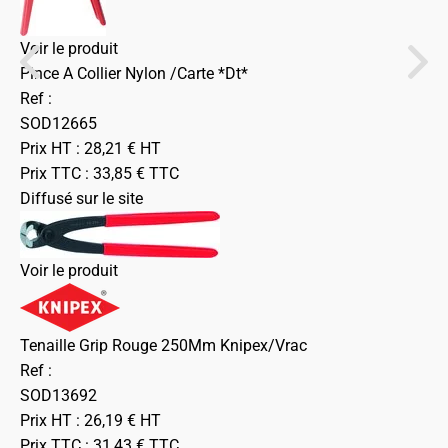
Voir le produit
Pince A Collier Nylon /Carte *Dt*
Ref :
SOD12665
Prix HT :
28,21
€
HT
Prix TTC :
33,85
€
TTC
Diffusé sur le site
Voir le produit
Tenaille Grip Rouge 250Mm Knipex/Vrac
Ref :
SOD13692
Prix HT :
26,19
€
HT
Prix TTC :
31,43
€
TTC