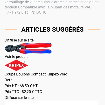
verrouillage de vilebrequins, d'arbres à cames et de galets
tendeur Compatible avec la plupart des moteurs VAG
1.4/1.9/2.0 Tdi PD DOHC
ARTICLES SUGGÉRÉS
Diffusé sur le site
Voir le produit
Coupe Boulons Compact Knipex/Vrac
Ref :
Prix HT :
68,50
€
HT
Prix TTC :
82,20
€
TTC
Diffusé sur le site