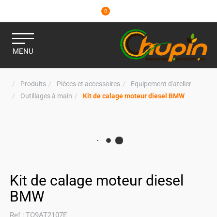
0
MENU
Produits
Pièces et accessoires
Equipement d'atelier
Outillages à main
Kit de calage moteur diesel BMW
Kit de calage moteur diesel
BMW
Ref :
TO9AT2107E