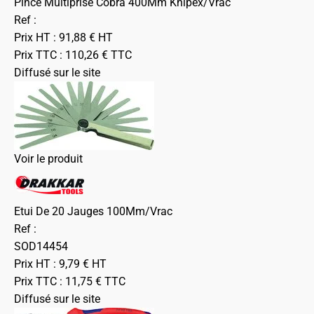
Pince Multiprise Cobra 400Mm Knipex/Vrac
Ref :
Prix HT :
91,88
€
HT
Prix TTC :
110,26
€
TTC
Diffusé sur le site
Voir le produit
Etui De 20 Jauges 100Mm/Vrac
Ref :
SOD14454
Prix HT :
9,79
€
HT
Prix TTC :
11,75
€
TTC
Diffusé sur le site