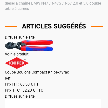
diesel à chaîne BMW N47 / N47S / N57 2.0 et 3.0 double
arbre à cames
ARTICLES SUGGÉRÉS
Diffusé sur le site
Voir le produit
Coupe Boulons Compact Knipex/Vrac
Ref :
Prix HT :
68,50
€
HT
Prix TTC :
82,20
€
TTC
Diffusé sur le site