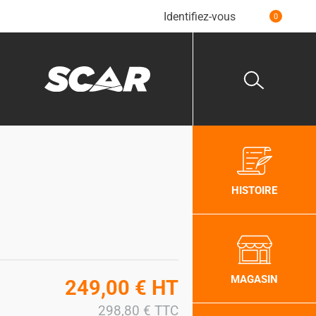
Identifiez-vous
0
HISTOIRE
MAGASIN
249,00
€
HT
298,80
€
TTC