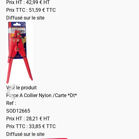
Prix HT :
42,99
€
HT
Prix TTC :
51,59
€
TTC
Diffusé sur le site
Voir le produit
Pince A Collier Nylon /Carte *Dt*
Ref :
SOD12665
Prix HT :
28,21
€
HT
Prix TTC :
33,85
€
TTC
Diffusé sur le site