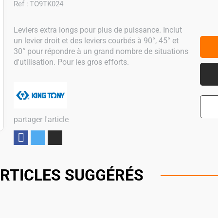
Ref :
TO9TK024
Leviers extra longs pour plus de puissance. Inclut
un levier droit et des leviers courbés à 90°, 45° et
30° pour répondre à un grand nombre de situations
d'utilisation. Pour les gros efforts.
partager l'article
Partager
RTICLES SUGGÉRÉS