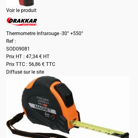
Voir le produit
Thermometre Infrarouge -30° +550°
Ref :
SOD09081
Prix HT :
47,34
€
HT
Prix TTC :
56,86
€
TTC
Diffusé sur le site