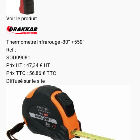
Voir le produit
Thermometre Infrarouge -30° +550°
Ref :
SOD09081
Prix HT :
47,34
€
HT
Prix TTC :
56,86
€
TTC
Diffusé sur le site