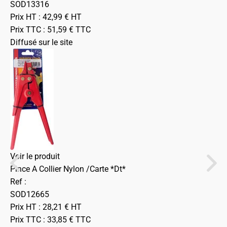
SOD13316
Prix HT :
42,99
€
HT
Prix TTC :
51,59
€
TTC
Diffusé sur le site
Voir le produit
Pince A Collier Nylon /Carte *Dt*
Ref :
SOD12665
Prix HT :
28,21
€
HT
Prix TTC :
33,85
€
TTC