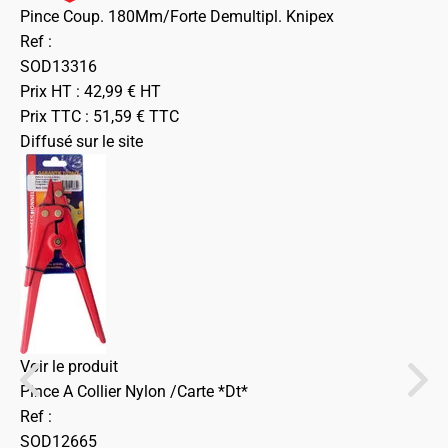
Pince Coup. 180Mm/Forte Demultipl. Knipex
Ref :
SOD13316
Prix HT :
42,99
€
HT
Prix TTC :
51,59
€
TTC
Diffusé sur le site
Voir le produit
Pince A Collier Nylon /Carte *Dt*
Ref :
SOD12665